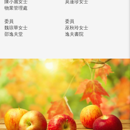
陳小麗女士
莫蓮珍女士
物業管理處
委員
委員
魏琼華女士
巫秋玲女士
邵逸夫堂
逸夫書院