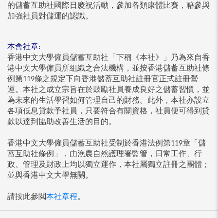
的儲蓄互助社國際日慶祝活動，參加各類康體比賽，藉參與
加強社員對儲運的認識。
本會社章:
香港中文大學僱員儲蓄互助社「下稱《本社》」乃為來自香
港中文大學僱員所組織之合法機構，並按香港儲蓄互助社條
例第119條之規定下向香港儲蓄互助社註冊官正式註冊營
運。本社之成立宗旨在於鼓勵社員養成良好之儲蓄習慣，並
為未來的生活學習如何管理自己的財務。此外，本社亦設立
各項低息貸款予社員，只要符合有關資格，社員便可得到貸
款以達到協助改善生活的目的。
香港中文大學僱員儲蓄互助社受制於香港法例第119章「儲
蓄互助社條例」，由漁農自然護理署監管，日常工作、行
政、管理及財政上均以獨立運作，本社屬獨立註冊之團體；
並與香港中文大學無關。
請按此參閲
本社章程
。