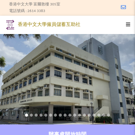
香港中文大學 富爾敦樓 305室
Email
電話號碼 : 2614 3383
Togg
香港中文大學僱員儲蓄互助社
Previous
Next
辦事處開放時間