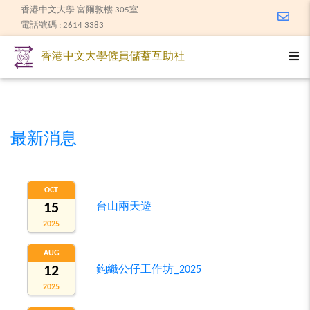
香港中文大學 富爾敦樓 305室
Email
電話號碼 : 2614 3383
Togg
香港中文大學僱員儲蓄互助社
最新消息
OCT
15
台山兩天遊
2025
AUG
12
鈎織公仔工作坊_2025
2025